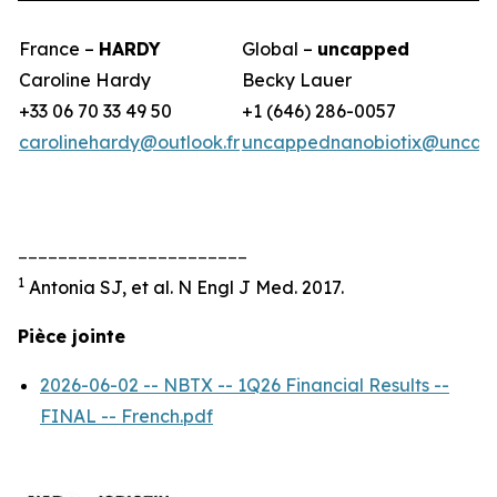
France –
HARDY
Global –
uncapped
Caroline Hardy
Becky Lauer
+33 06 70 33 49 50
+1 (646) 286-0057
carolinehardy@outlook.fr
uncappednanobiotix@uncap
_______________________
1
Antonia SJ, et al. N Engl J Med. 2017.
Pièce jointe
2026-06-02 -- NBTX -- 1Q26 Financial Results --
FINAL -- French.pdf