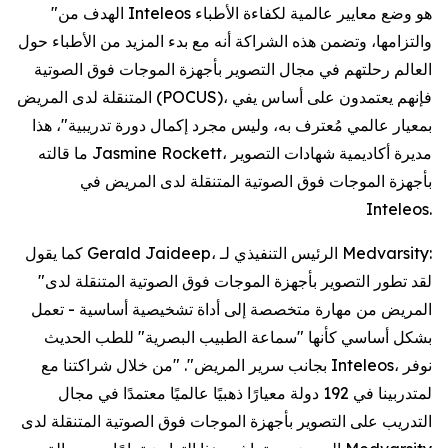
"الهدف من Inteleos هو وضع معايير عالمية لكفاءة الأطباء
والتزامها، وتضمن هذه الشراكة أنه مع بدء المزيد من الأطباء حول
العالم رحلتهم في مجال التصوير بأجهزة الموجات فوق الصوتية
المتنقلة لدى المريض (POCUS)، فإنهم يعتمدون على أساس يفي
بمعيار عالمي مُعترف به، وليس مجرد إكمال دورة تدريبية"، هذا
ما قالته Jasmine Rockett، مديرة أكاديمية شهادات التصوير
بأجهزة الموجات فوق الصوتية المتنقلة لدى المريض في
Inteleos.
كما يقول Gerald Jaideep، الرئيس التنفيذي لـ Medvarsity:
"لقد تطور التصوير بأجهزة الموجات فوق الصوتية المتنقلة لدى
المريض من مهارة متخصصة إلى أداة تشخيصية أساسية - تعمل
بشكل أساسي كأنها "سماعة الطبيب البصرية" للطب الحديث
بجانب سرير المريض". "من خلال شراكتنا مع Inteleos، نوفر
لمتدربينا في 192 دولة معيارًا ذهبيًا عالميًا معتمدًا في مجال
التدريب على التصوير بأجهزة الموجات فوق الصوتية المتنقلة لدى