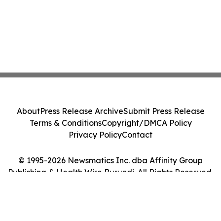
About
Press Release Archive
Submit Press Release
Terms & Conditions
Copyright/DMCA Policy
Privacy Policy
Contact
© 1995-2026 Newsmatics Inc. dba Affinity Group
Publishing & Health Wire Burundi. All Rights Reserved.
Cookie Settings / Your Privacy Choices