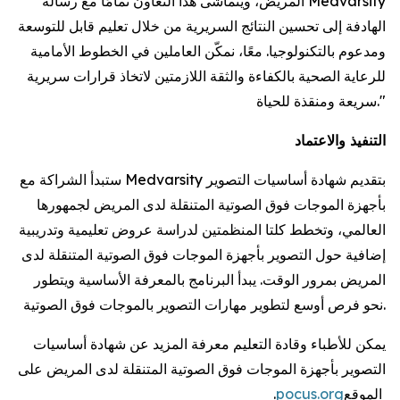
المريض، ويتماشى هذا التعاون تمامًا مع رسالة Medvarsity
الهادفة إلى تحسين النتائج السريرية من خلال تعليم قابل للتوسعة
ومدعوم بالتكنولوجيا. معًا، نمكّن العاملين في الخطوط الأمامية
للرعاية الصحية بالكفاءة والثقة اللازمتين لاتخاذ قرارات سريرية
سريعة ومنقذة للحياة."
التنفيذ والاعتماد
ستبدأ الشراكة مع Medvarsity بتقديم شهادة أساسيات التصوير
بأجهزة الموجات فوق الصوتية المتنقلة لدى المريض لجمهورها
العالمي، وتخطط كلتا المنظمتين لدراسة عروض تعليمية وتدريبية
إضافية حول التصوير بأجهزة الموجات فوق الصوتية المتنقلة لدى
المريض بمرور الوقت. يبدأ البرنامج بالمعرفة الأساسية ويتطور
نحو فرص أوسع لتطوير مهارات التصوير بالموجات فوق الصوتية.
يمكن للأطباء وقادة التعليم معرفة المزيد عن شهادة أساسيات
التصوير بأجهزة الموجات فوق الصوتية المتنقلة لدى المريض على
الموقع
pocus.org
.