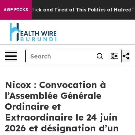
le Are Sick and Tired of This Politics of Hatred”
The S
AGP PICKS
Nicox : Convocation à
l’Assemblée Générale
Ordinaire et
Extraordinaire le 24 juin
2026 et désignation d’un