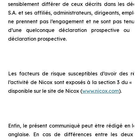
sensiblement différer de ceux décrits dans les décla
S.A. et ses affiliés, administrateurs, dirigeants, empl
ne prennent pas l’engagement et ne sont pas tenus 
d’une quelconque déclaration prospective ou d
déclaration prospective.
Les facteurs de risque susceptibles d’avoir des répe
l’activité de Nicox sont exposés à la section 3 du «
Ra
disponible sur le site de Nicox (
www.nicox.com
).
Enfin, le présent communiqué peut être rédigé en la
anglaise. En cas de différences entre les deux te